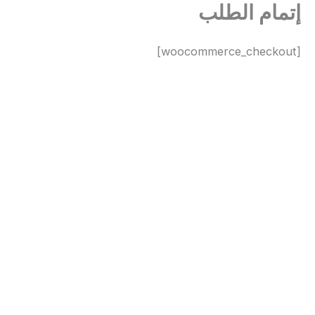
إتمام الطلب
خطي
لى
لمحتوى
[woocommerce_checkout]